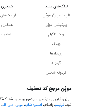
لینک‌های مفید
همکاری ب
افزونه مرورگر موپُن
فرصت‌های 
اپلیکیشن موپُن
همکاری با
ربات تلگرام
تماس با 
وبلاگ
رویدادها
گردونه
گردونه شانس
موپُن مرجع کد تخفیف
موپُن، اولین و بزرگ‌ترین پلتفرم بررسی، اشتراک‌
فود،
فیلیمو
، باسلام،
اسنپ شاپ
،
میلی
،
ملی گلد
،