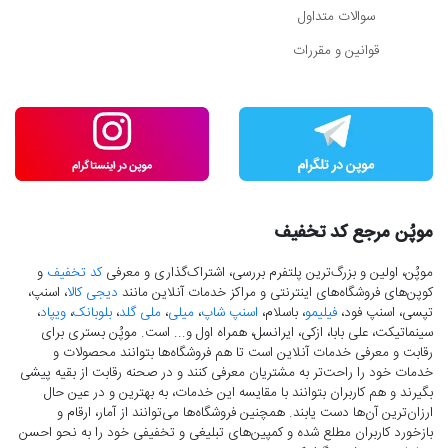
سوالات متداول
قوانین و مقررات
موپُن مرجع کد تخفیف
موپُن، اولین و بزرگ‌ترین پلتفرم بررسی، اشتراک‌گذاری و معرفی
کد تخفیف
و
کوپن‌های فروشگاه‌های اینترنتی و مراکز خدمات آنلاین مانند
دیجی کالا
، اسنپ،
تپسی، اسنپ فود،
فیلیمو
، باسلام،
اسنپ شاپ
،
میلی
،
ملی گلد
،
بلوبانک
،
ویپاد
،
سینماتیکت، علی بابا، ازکی، ایرانسل، همراه اول و... است. موپُن بستری برای
رقابت و معرفی خدمات آنلاین است تا هم فروشگاه‌ها بتوانند محصولات و
خدمات خود را راحت‌تر به مشتریان معرفی کنند و در صحنه رقابت از بقیه پیشی
بگیرند و هم کاربران بتوانند با مقایسه این خدمات، به بهترین و در عین حال
ارزان‌ترین آن‌ها دست‌ یابند. همچنین فروشگاه‌ها می‌توانند از آمار، ارقام و
بازخورد کاربران مطلع شده و کمپین‌های تبلیغی و تخفیفی خود را به نحو احسن