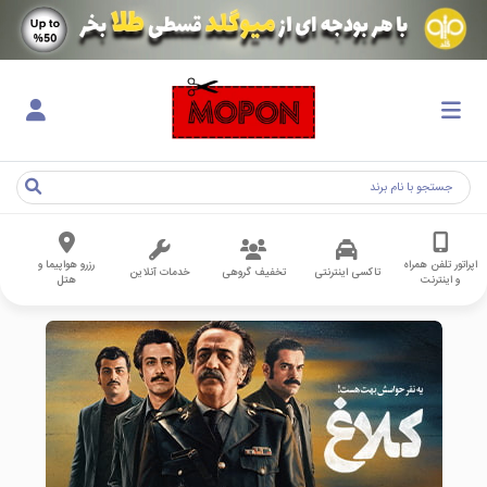
اپراتور تلفن همراه
رزرو هواپیما و
تاکسی اینترنتی
تخفیف گروهی
خدمات آنلاین
و اینترنت
هتل