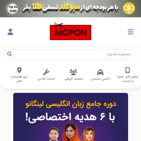
اپراتور تلفن همراه
رزرو هواپیما و
تاکسی اینترنتی
تخفیف گروهی
خدمات آنلاین
و اینترنت
هتل