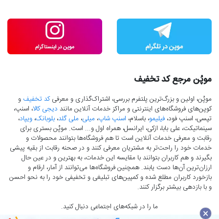
موپُن مرجع کد تخفیف
موپُن، اولین و بزرگ‌ترین پلتفرم بررسی، اشتراک‌گذاری و معرفی
کد تخفیف
و
کوپن‌های فروشگاه‌های اینترنتی و مراکز خدمات آنلاین مانند
دیجی کالا
، اسنپ،
تپسی، اسنپ فود،
فیلیمو
، باسلام،
اسنپ شاپ
،
میلی
،
ملی گلد
،
بلوبانک
،
ویپاد
،
سینماتیکت، علی بابا، ازکی، ایرانسل، همراه اول و... است. موپُن بستری برای
رقابت و معرفی خدمات آنلاین است تا هم فروشگاه‌ها بتوانند محصولات و
خدمات خود را راحت‌تر به مشتریان معرفی کنند و در صحنه رقابت از بقیه پیشی
بگیرند و هم کاربران بتوانند با مقایسه این خدمات، به بهترین و در عین حال
ارزان‌ترین آن‌ها دست‌ یابند. همچنین فروشگاه‌ها می‌توانند از آمار، ارقام و
بازخورد کاربران مطلع شده و کمپین‌های تبلیغی و تخفیفی خود را به نحو احسن
و با بازدهی بیشتر برگزار کنند.
ما را در شبکه‌های اجتماعی دنبال کنید.
×