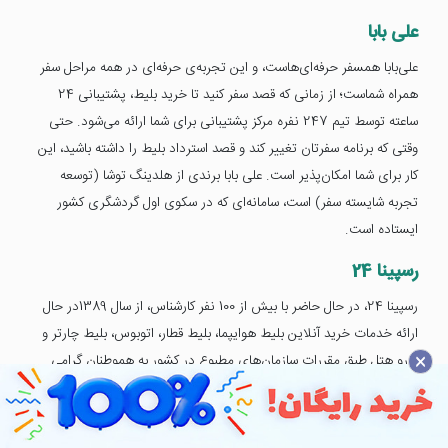
علی بابا
علی‌بابا همسفر حرفه‌ای‌هاست، و این تجربه‌ی حرفه‌ای در همه مراحل سفر
همراه شماست؛ از زمانی که قصد سفر کنید تا خرید بلیط، پشتیبانی 24
ساعته توسط تیم 247 نفره مرکز پشتیبانی برای شما ارائه می‌شود. حتی
وقتی که برنامه سفرتان تغییر کند و قصد استرداد بلیط را داشته باشید، این
کار برای شما امکان‌پذیر است. علی ‌بابا برندی از هلدینگ توشا (توسعه
تجربه شایسته سفر) است، سامانه‌ای که در سکوی اول گردشگری کشور
ایستاده است.
رسپینا 24
رسپینا 24، در حال حاضر با بیش از 100 نفر کارشناس، از سال 1389در حال
ارائه خدمات خرید آنلاین بلیط هوایپما، بلیط قطار، اتوبوس، بلیط چارتر و
×
رزرو هتل طبق مقررات سازمان‌های مطبوع در کشور به هموطنان گرامی
است.
فلایتیو