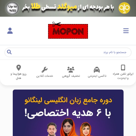
اپراتور تلفن همراه
رزرو هواپیما و
تاکسی اینترنتی
تخفیف گروهی
خدمات آنلاین
و اینترنت
هتل