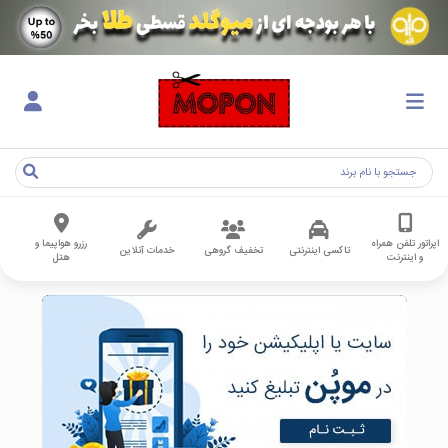
اپراتور تلفن همراه
رزرو هواپیما و
تاکسی اینترنتی
تخفیف گروهی
خدمات آنلاین
و اینترنت
هتل