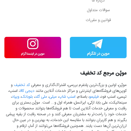
درباره ما
سوالات متداول
قوانین و مقررات
موپُن مرجع کد تخفیف
موپُن، اولین و بزرگ‌ترین پلتفرم بررسی، اشتراک‌گذاری و معرفی
کد تخفیف
و
کوپن‌های فروشگاه‌های اینترنتی و مراکز خدمات آنلاین مانند
دیجی کالا
، اسنپ،
تپسی، اسنپ فود،
فیلیمو
، باسلام،
اسنپ شاپ
،
میلی
،
ملی گلد
،
بلوبانک
،
ویپاد
،
سینماتیکت، علی بابا، ازکی، ایرانسل، همراه اول و... است. موپُن بستری برای
رقابت و معرفی خدمات آنلاین است تا هم فروشگاه‌ها بتوانند محصولات و
خدمات خود را راحت‌تر به مشتریان معرفی کنند و در صحنه رقابت از بقیه پیشی
بگیرند و هم کاربران بتوانند با مقایسه این خدمات، به بهترین و در عین حال
ارزان‌ترین آن‌ها دست‌ یابند. همچنین فروشگاه‌ها می‌توانند از آمار، ارقام و