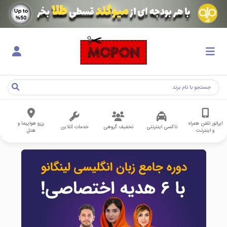
اپراتور تلفن همراه
رزرو هواپیما و
تاکسی اینترنتی
تخفیف گروهی
خدمات آنلاین
و اینترنت
هتل