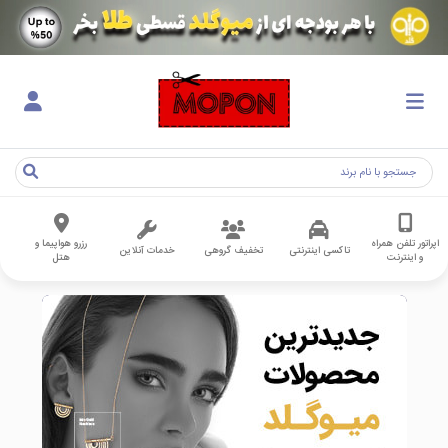
اپراتور تلفن همراه
رزرو هواپیما و
تاکسی اینترنتی
تخفیف گروهی
خدمات آنلاین
و اینترنت
هتل