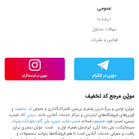
عمومی
درباره ما
سوالات متداول
قوانین و مقررات
موپُن مرجع کد تخفیف
موپُن، اولین و بزرگ‌ترین پلتفرم بررسی، اشتراک‌گذاری و معرفی
کد تخفیف
و
کوپن‌های فروشگاه‌های اینترنتی و مراکز خدمات آنلاین مانند
دیجی کالا
، اسنپ،
تپسی، اسنپ فود،
فیلیمو
، باسلام،
اسنپ شاپ
،
میلی
،
ملی گلد
،
بلوبانک
،
ویپاد
،
سینماتیکت، علی بابا، ازکی، ایرانسل، همراه اول و... است. موپُن بستری برای
رقابت و معرفی خدمات آنلاین است تا هم فروشگاه‌ها بتوانند محصولات و