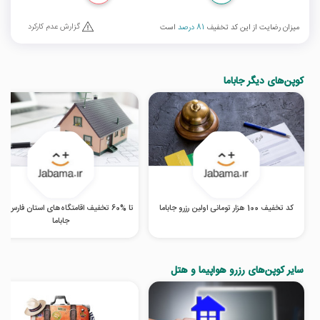
گزارش عدم کارکرد
میزان رضایت از این کد تخفیف
81 درصد
است
کوپن‌های دیگر جاباما
کد تخفیف 100 هزار تومانی اولین رزرو جاباما
تا %60 تخفیف اقامتگاه‌های استان فارس 
جاباما
سایر کوپن‌های رزرو هواپیما و هتل