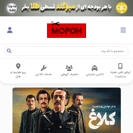
اپراتور تلفن همراه
رزرو هواپیما و
تاکسی اینترنتی
تخفیف گروهی
خدمات آنلاین
و اینترنت
هتل