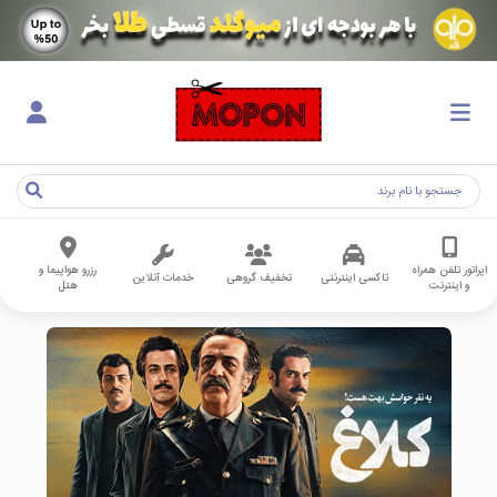
اپراتور تلفن همراه
رزرو هواپیما و
تاکسی اینترنتی
تخفیف گروهی
خدمات آنلاین
و اینترنت
هتل