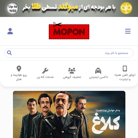
اپراتور تلفن همراه
رزرو هواپیما و
تاکسی اینترنتی
تخفیف گروهی
خدمات آنلاین
و اینترنت
هتل