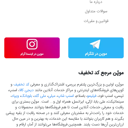
درباره ما
سوالات متداول
قوانین و مقررات
موپُن مرجع کد تخفیف
موپُن، اولین و بزرگ‌ترین پلتفرم بررسی، اشتراک‌گذاری و معرفی
کد تخفیف
و
کوپن‌های فروشگاه‌های اینترنتی و مراکز خدمات آنلاین مانند
دیجی کالا
، اسنپ،
تپسی، اسنپ فود،
فیلیمو
، باسلام،
اسنپ شاپ
،
میلی
،
ملی گلد
،
بلوبانک
،
ویپاد
،
سینماتیکت، علی بابا، ازکی، ایرانسل، همراه اول و... است. موپُن بستری برای
رقابت و معرفی خدمات آنلاین است تا هم فروشگاه‌ها بتوانند محصولات و
خدمات خود را راحت‌تر به مشتریان معرفی کنند و در صحنه رقابت از بقیه پیشی
بگیرند و هم کاربران بتوانند با مقایسه این خدمات، به بهترین و در عین حال
ارزان‌ترین آن‌ها دست‌ یابند. همچنین فروشگاه‌ها می‌توانند از آمار، ارقام و