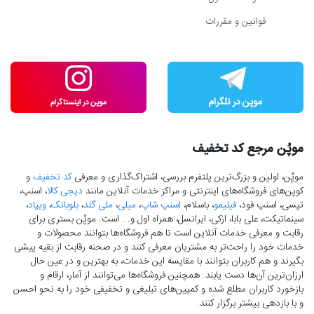
قوانین و مقررات
موپُن مرجع کد تخفیف
موپُن، اولین و بزرگ‌ترین پلتفرم بررسی، اشتراک‌گذاری و معرفی
کد تخفیف
و
کوپن‌های فروشگاه‌های اینترنتی و مراکز خدمات آنلاین مانند
دیجی کالا
، اسنپ،
تپسی، اسنپ فود،
فیلیمو
، باسلام،
اسنپ شاپ
،
میلی
،
ملی گلد
،
بلوبانک
،
ویپاد
،
سینماتیکت، علی بابا، ازکی، ایرانسل، همراه اول و... است. موپُن بستری برای
رقابت و معرفی خدمات آنلاین است تا هم فروشگاه‌ها بتوانند محصولات و
خدمات خود را راحت‌تر به مشتریان معرفی کنند و در صحنه رقابت از بقیه پیشی
بگیرند و هم کاربران بتوانند با مقایسه این خدمات، به بهترین و در عین حال
ارزان‌ترین آن‌ها دست‌ یابند. همچنین فروشگاه‌ها می‌توانند از آمار، ارقام و
بازخورد کاربران مطلع شده و کمپین‌های تبلیغی و تخفیفی خود را به نحو احسن
و با بازدهی بیشتر برگزار کنند.