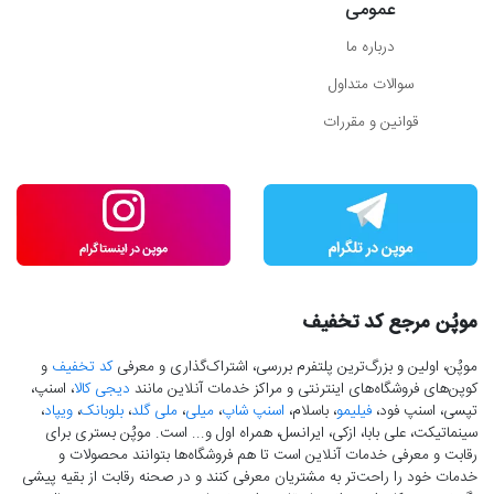
عمومی
درباره ما
سوالات متداول
قوانین و مقررات
موپُن مرجع کد تخفیف
موپُن، اولین و بزرگ‌ترین پلتفرم بررسی، اشتراک‌گذاری و معرفی
کد تخفیف
و
کوپن‌های فروشگاه‌های اینترنتی و مراکز خدمات آنلاین مانند
دیجی کالا
، اسنپ،
تپسی، اسنپ فود،
فیلیمو
، باسلام،
اسنپ شاپ
،
میلی
،
ملی گلد
،
بلوبانک
،
ویپاد
،
سینماتیکت، علی بابا، ازکی، ایرانسل، همراه اول و... است. موپُن بستری برای
رقابت و معرفی خدمات آنلاین است تا هم فروشگاه‌ها بتوانند محصولات و
خدمات خود را راحت‌تر به مشتریان معرفی کنند و در صحنه رقابت از بقیه پیشی