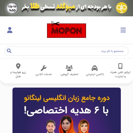
اپراتور تلفن همراه
رزرو هواپیما و
تاکسی اینترنتی
تخفیف گروهی
خدمات آنلاین
و اینترنت
هتل