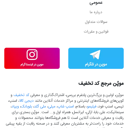
عمومی
درباره ما
سوالات متداول
قوانین و مقررات
موپُن مرجع کد تخفیف
موپُن، اولین و بزرگ‌ترین پلتفرم بررسی، اشتراک‌گذاری و معرفی
کد تخفیف
و
کوپن‌های فروشگاه‌های اینترنتی و مراکز خدمات آنلاین مانند
دیجی کالا
، اسنپ،
تپسی، اسنپ فود،
فیلیمو
، باسلام،
اسنپ شاپ
،
میلی
،
ملی گلد
،
بلوبانک
،
ویپاد
،
سینماتیکت، علی بابا، ازکی، ایرانسل، همراه اول و... است. موپُن بستری برای
رقابت و معرفی خدمات آنلاین است تا هم فروشگاه‌ها بتوانند محصولات و
خدمات خود را راحت‌تر به مشتریان معرفی کنند و در صحنه رقابت از بقیه پیشی