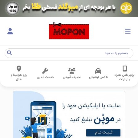
اپراتور تلفن همراه
رزرو هواپیما و
تاکسی اینترنتی
تخفیف گروهی
خدمات آنلاین
و اینترنت
هتل