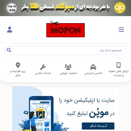
اپراتور تلفن همراه
رزرو هواپیما و
تاکسی اینترنتی
تخفیف گروهی
خدمات آنلاین
و اینترنت
هتل