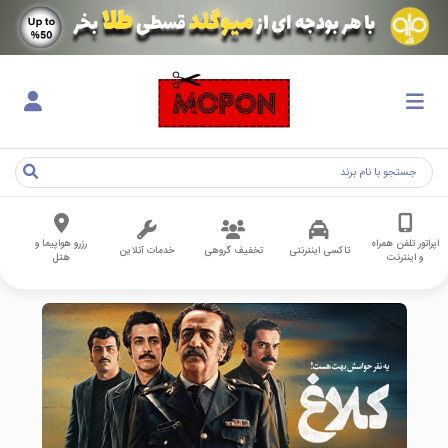
اپراتور تلفن همراه
رزرو هواپیما و
تاکسی اینترنتی
تخفیف گروهی
خدمات آنلاین
و اینترنت
هتل