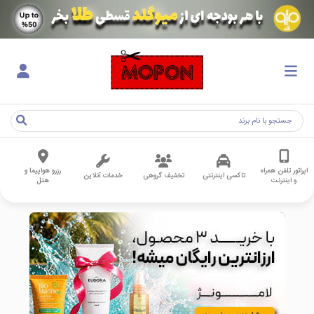
اپراتور تلفن همراه
رزرو هواپیما و
تاکسی اینترنتی
تخفیف گروهی
خدمات آنلاین
و اینترنت
هتل