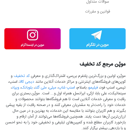
سوالات متداول
قوانین و مقررات
موپُن مرجع کد تخفیف
موپُن، اولین و بزرگ‌ترین پلتفرم بررسی، اشتراک‌گذاری و معرفی
کد تخفیف
و
کوپن‌های فروشگاه‌های اینترنتی و مراکز خدمات آنلاین مانند
دیجی کالا
، اسنپ،
تپسی، اسنپ فود،
فیلیمو
، باسلام،
اسنپ شاپ
،
میلی
،
ملی گلد
،
بلوبانک
،
ویپاد
،
سینماتیکت، علی بابا، ازکی، ایرانسل، همراه اول و... است. موپُن بستری برای
رقابت و معرفی خدمات آنلاین است تا هم فروشگاه‌ها بتوانند محصولات و
خدمات خود را راحت‌تر به مشتریان معرفی کنند و در صحنه رقابت از بقیه پیشی
بگیرند و هم کاربران بتوانند با مقایسه این خدمات، به بهترین و در عین حال
ارزان‌ترین آن‌ها دست‌ یابند. همچنین فروشگاه‌ها می‌توانند از آمار، ارقام و
بازخورد کاربران مطلع شده و کمپین‌های تبلیغی و تخفیفی خود را به نحو احسن
و با بازدهی بیشتر برگزار کنند.