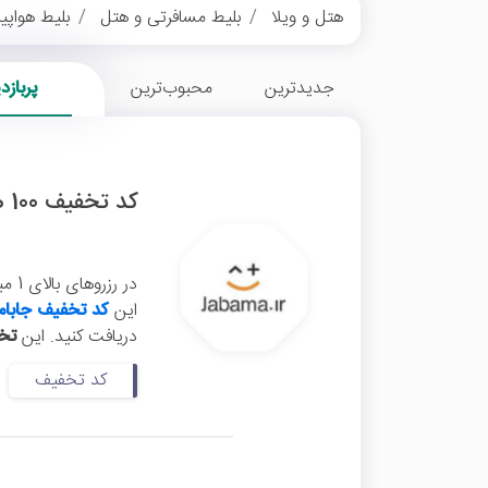
هتل و ویلا
بلیط مسافرتی و هتل
بلیط هواپیم
جدیدترین
محبوب‌ترین
پربازد
کد تخفیف 100 هزار تومانی اولین رزرو جاباما
این
کد تخفیف جاباما
دریافت کنید. این
تخف
کد تخفیف