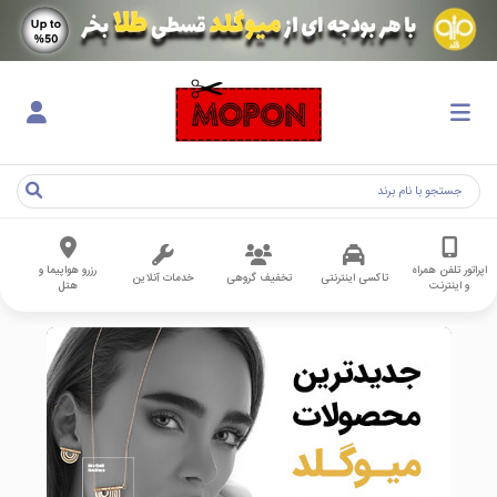
اپراتور تلفن همراه
رزرو هواپیما و
تاکسی اینترنتی
تخفیف گروهی
خدمات آنلاین
و اینترنت
هتل