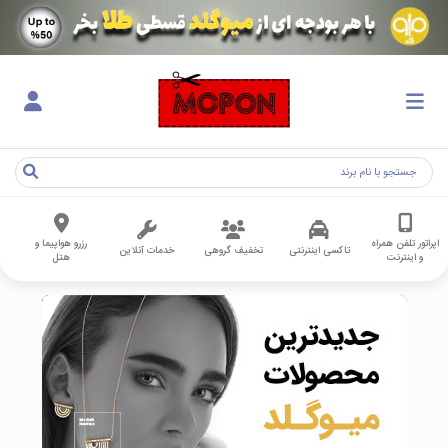
اپراتور تلفن همراه
رزرو هواپیما و
تاکسی اینترنتی
تخفیف گروهی
خدمات آنلاین
و اینترنت
هتل