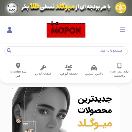
اپراتور تلفن همراه
رزرو هواپیما و
تاکسی اینترنتی
تخفیف گروهی
خدمات آنلاین
و اینترنت
هتل